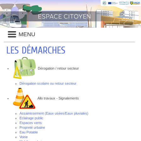
Liste
MENU
des
avertissements
LES DÉMARCHES
Dérogation / retour secteur
Dérogation scolaire ou retour secteur
Allo travaux - Signalements
Assainissement (Eaux usées/Eaux pluviales)
Eclairage public
Espaces verts
Propreté urbaine
Eau Potable
Voirie