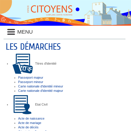
Liste
MENU
des
avertissements
LES DÉMARCHES
Titres d'identité
Passeport majeur
Passeport mineur
Carte nationale d'identité mineur
Carte nationale d'identité majeur
Etat Civil
Acte de naissance
Acte de mariage
Acte de décès