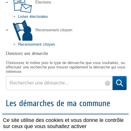
Elections
Listes électorales
Recensement citoyen
Recensement citoyen
Choisissez une démarche
Choisissez le métier puis le type de démarche que vous souhaitez, ou
effectuez une recherche pour trouver rapidement la démarche qui vous
intéresse.
Rechercher
une
démarche
Les démarches de ma commune
© 2016 Le Plessis-
AIDE
Ce site utilise des cookies et vous donne le contrôle
Robinson
|
sur ceux que vous souhaitez activer
Accès au site de la
ville