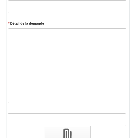
*
Détail de la demande
Validation
des
pièces
jointes