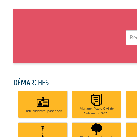
Recher
une
démarc
DÉMARCHES
Carte
Mariage,
Mariage, Pacte Civil de
d'identité,
Pacte
Carte d'identité, passeport
Solidarité (PACS)
passeport
Civil
de
Solidarité
(PACS)