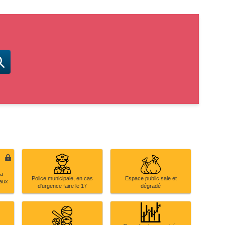
la
Police
Espace
Police municipale, en cas
Espace public sale et
 aux
municipale,
public
d'urgence faire le 17
dégradé
en
sale
cas
et
d'urgence
dégradé
n
faire
le