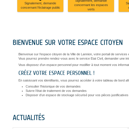
Signalement, demande
Signalement,
Signalement,
Signalement, demande
Si
concernant les espaces
demande
demande
concernant l'éclairage public
verts
concernant
concernant
l'éclairage
les
public
espaces
verts
BIENVENUE SUR VOTRE ESPACE CITOYEN
Bienvenue sur l'espace citoyen de la Ville de Lannion, votre portail de services e
Vous pourrez prendre rendez-vous avec le service Etat Civil, demander une inte
Vous disposez d'un espace personnel pour modifier à tout moment vos informatio
CRÉEZ VOTRE ESPACE PERSONNEL !
En saisissant vos identifiants, vous pourrez accéder à votre tableau de bord afi
Consulter l’historique de vos demandes
Suivre l’état de traitement de vos demandes
Disposer d’un espace de stockage sécurisé pour vos pièces justificatives
ACTUALITÉS