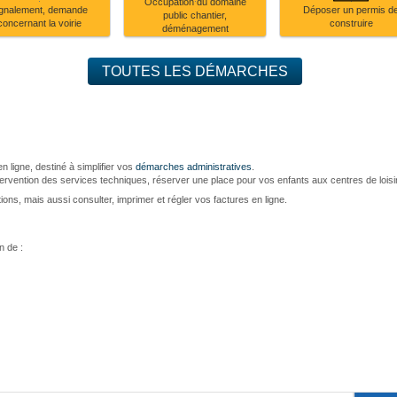
Occupation du domaine
Signalement,
Occupation
Déposer
de
ou
gnalement, demande
Déposer un permis d
public chantier,
demande
du
un
loisirs
aux
concernant la voirie
construire
déménagement
concernant
domaine
permis
centres
la
public
de
de
voirie
chantier,
construire
loisirs
déménagement
TOUTES LES DÉMARCHES
n ligne, destiné à simplifier vos
démarches administratives
.
rvention des services techniques, réserver une place pour vos enfants aux centres de loisirs
ns, mais aussi consulter, imprimer et régler vos factures en ligne.
n de :