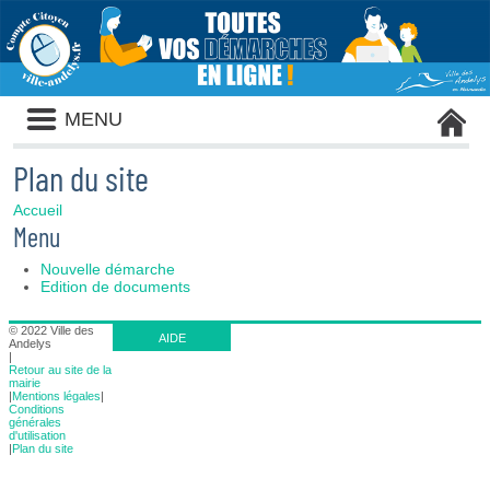
Panneau de gestion des cookies
Liste
MENU
des
avertissements
Plan du site
Accueil
Menu
Nouvelle démarche
Edition de documents
© 2022 Ville des
AIDE
Andelys
|
Retour au site de la
mairie
|
Mentions légales
|
Conditions
générales
d'utilisation
|
Plan du site