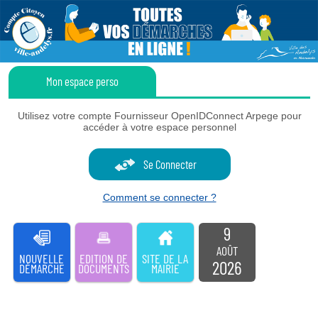
Panneau de gestion des cookies
Mon espace perso
Utilisez votre compte Fournisseur OpenIDConnect Arpege pour
accéder à votre espace personnel
Se Connecter
Comment se connecter ?
9
AOÛT
NOUVELLE
EDITION DE
SITE DE LA
2026
DÉMARCHE
DOCUMENTS
MAIRIE