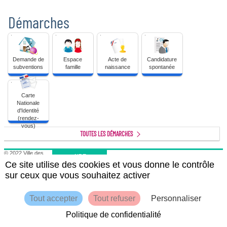
Démarches
Demande
Espace
Acte
Candidature
de
famille
de
spontanée
subventions
naissance
Demande de
Espace
Acte de
Candidature
subventions
famille
naissance
spontanée
Carte
Nationale
Carte
d'Identité
Nationale
(rendez-
d'Identité
vous)
(rendez-
vous)
TOUTES LES DÉMARCHES
© 2022 Ville des
AIDE
Andelys
Ce site utilise des cookies et vous donne le contrôle
Retour au site de la
mairie
sur ceux que vous souhaitez activer
Mentions légales
Conditions
générales
d'utilisation
Tout accepter
Tout refuser
Personnaliser
Plan du site
Politique de confidentialité