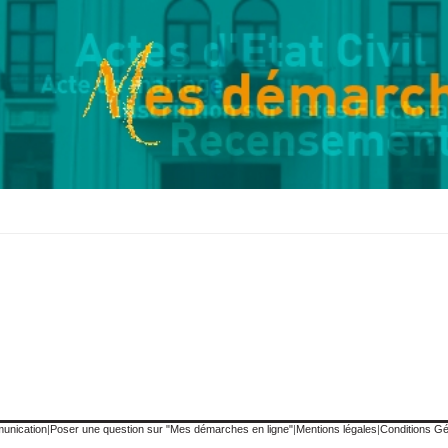
munication
|
Poser une question sur "Mes démarches en ligne"
|
Mentions légales
|
Conditions Gén