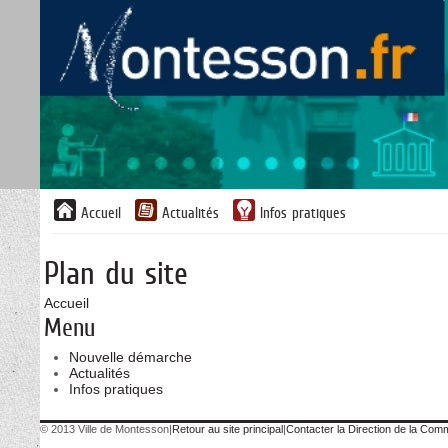
Liste
Accueil
Actualités
Infos pratiques
des
avertissements
Plan du site
Accueil
Menu
Nouvelle démarche
Actualités
Infos pratiques
© 2013 Ville de Montesson
|
Retour au site principal
|
Contacter la Direction de la Com