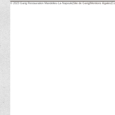
© 2023 Garig Restauration Mandelieu-La-Napoule
|
Site de Garig
|
Mentions légales
|
Co