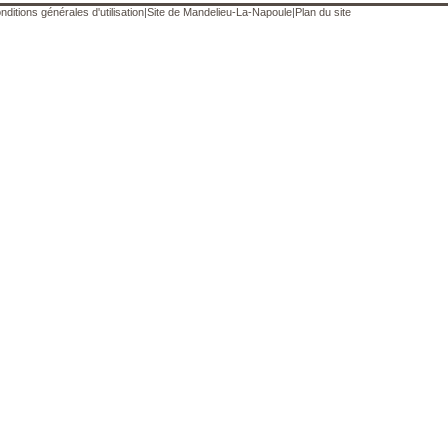
nditions générales d'utilisation
|
Site de Mandelieu-La-Napoule
|
Plan du site