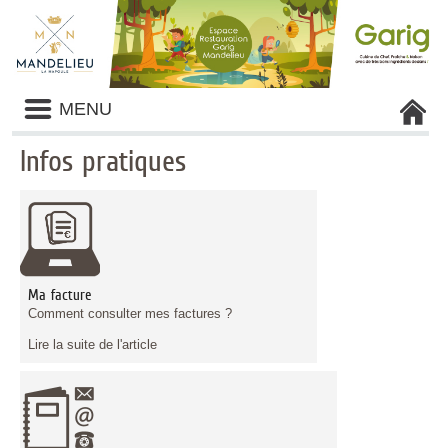
Liste
MENU
des
avertissements
Infos pratiques
Liste
des
catégories
d'information
pratique
Ma facture
Comment consulter mes factures ?
Lire la suite de l'article