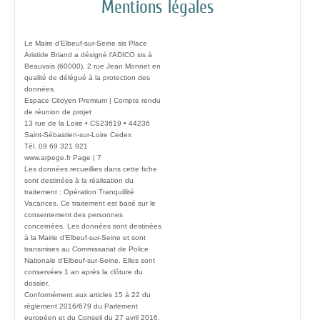
Mentions légales
Le Maire d’Elbeuf-sur-Seine sis Place
Aristide Briand a désigné l’ADICO sis à
Beauvais (60000), 2 rue Jean Monnet en
qualité de délégué à la protection des
données.
Espace Citoyen Premium | Compte rendu
de réunion de projet
13 rue de la Loire • CS23619 • 44236
Saint-Sébastien-sur-Loire Cedex
Tél. 09 69 321 921
www.arpege.fr Page | 7
Les données recueillies dans cette fiche
sont destinées à la réalisation du
traitement : Opération Tranquillité
Vacances. Ce traitement est basé sur le
consentement des personnes
concernées. Les données sont destinées
à la Mairie d’Elbeuf-sur-Seine et sont
transmises au Commissariat de Police
Nationale d’Elbeuf-sur-Seine. Elles sont
conservées 1 an après la clôture du
dossier.
Conformément aux articles 15 à 22 du
règlement 2016/679 du Parlement
européen et du Conseil du 27 avril 2016,