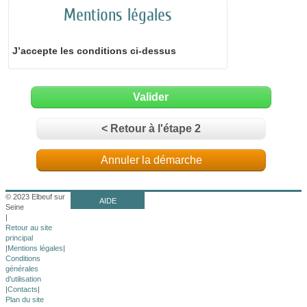
Mentions légales
J’accepte les conditions ci-dessus
Valider
< Retour à l'étape 2
Annuler la démarche
© 2023 Elbeuf sur
AIDE
Seine
|
Retour au site
principal
|
Mentions légales
|
Conditions
générales
d'utilisation
|
Contacts
|
Plan du site