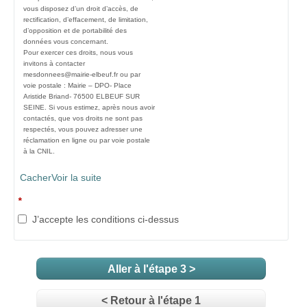
vous disposez d’un droit d’accès, de
rectification, d’effacement, de limitation,
d’opposition et de portabilité des
données vous concernant.
Pour exercer ces droits, nous vous
invitons à contacter
mesdonnees@mairie-elbeuf.fr ou par
voie postale : Mairie – DPO- Place
Aristide Briand- 76500 ELBEUF SUR
SEINE. Si vous estimez, après nous avoir
contactés, que vos droits ne sont pas
respectés, vous pouvez adresser une
réclamation en ligne ou par voie postale
à la CNIL.
Cacher
Voir la suite
*
J’accepte les conditions ci-dessus
Aller à l'étape 3 >
< Retour à l'étape 1