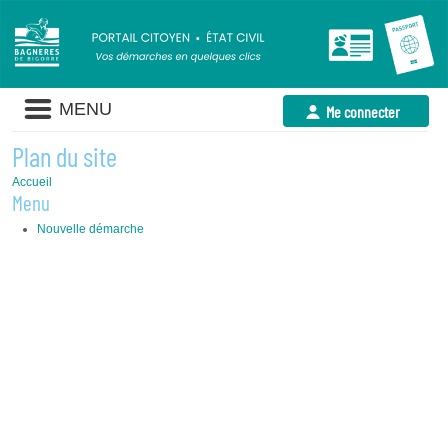
Liste
MENU
Me connecter
des
avertissements
Plan du site
Accueil
Menu
Nouvelle démarche