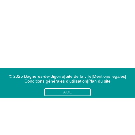
© 2025 Bagnères-de-Bigorre
|
Site de la ville
|
Mentions légales
|
Conditions générales d'utilisation
|
Plan du site
AIDE