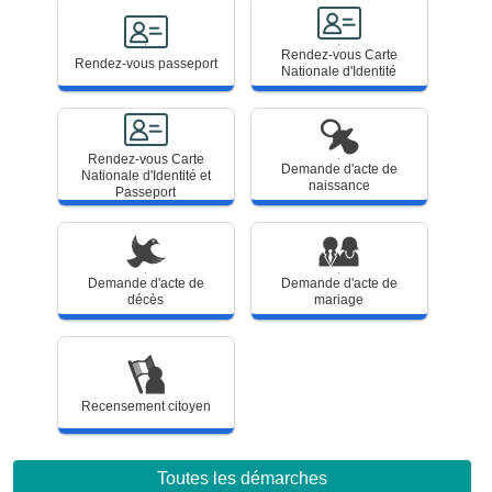
Rendez-
Rendez-
Rendez-vous Carte
vous
vous
Rendez-vous passeport
Nationale d'Identité
passeport
Carte
Nationale
d'Identité
Rendez-vous Carte
Rendez-
Demande
Demande d'acte de
Nationale d'Identité et
vous
d'acte
naissance
Carte
de
Passeport
Nationale
naissance
d'Identité
et
Passeport
Demande
Demande
Demande d'acte de
Demande d'acte de
d'acte
d'acte
décès
mariage
de
de
décès
mariage
Recensement
citoyen
Recensement citoyen
Toutes les démarches