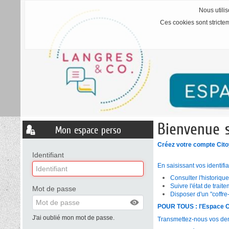
Nous utilis
Ces cookies sont stricte
Bienvenue 
Liste
Mon espace perso
des
avertissements
Créez votre compte Cito
Identifiant
En saisissant vos identifi
Consulter l'historiq
Suivre l'état de tra
Mot de passe
Disposer d'un "coffre-
POUR TOUS : l'Espace Cit
J'ai oublié mon mot de passe.
Transmettez-nous vos dema