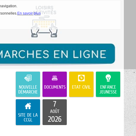
navigation.
rsonnelles.
En savoir plus
NOUVELLE
DOCUMENTS
ETAT CIVIL
ENFANCE
DÉMARCHE
JEUNESSE
7
AOÛT
SITE DE LA
2026
CCGL