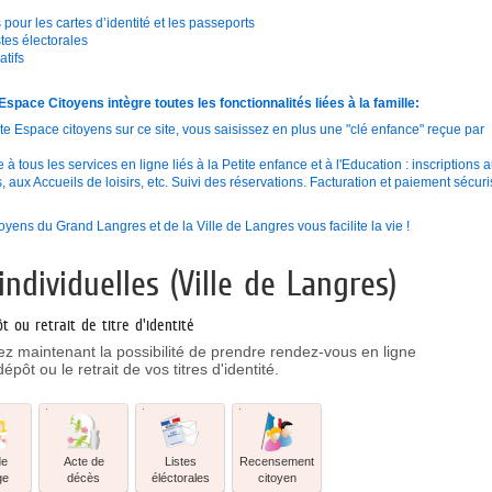
pour les cartes d’identité et les passeports
stes électorales
tifs
pace Citoyens intègre toutes les fonctionnalités liées à la famille:
e Espace citoyens sur ce site, vous saisissez en plus une "clé enfance" reçue par
 tous les services en ligne liés à la Petite enfance et à l'Education : inscriptions 
s, aux Accueils de loisirs, etc. Suivi des réservations. Facturation et paiement sécur
oyens du Grand Langres et de la Ville de Langres vous facilite la vie !
ndividuelles (Ville de Langres)
 ou retrait de titre d'identité
z maintenant la possibilité de prendre rendez-vous en ligne
épôt ou le retrait de vos titres d'identité.
Acte
Listes
Recensement
de
éléctorales
citoyen
décès
de
Acte de
Listes
Recensement
ge
décès
éléctorales
citoyen