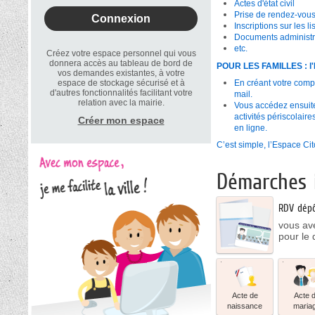
Actes d'état civil
Prise de rendez-vous 
Inscriptions sur les li
Documents administra
etc.
Créez votre espace personnel qui vous
donnera accès au tableau de bord de
POUR LES FAMILLES : l'Es
vos demandes existantes, à votre
espace de stockage sécurisé et à
En créant votre compt
d'autres fonctionnalités facilitant votre
mail.
relation avec la mairie.
Vous accédez ensuite à
activités périscolaire
Créer mon espace
en ligne.
C’est simple, l’Espace Cit
Démarches i
RDV dépôt
vous ave
pour le d
Acte
Acte
de
de
naissance
mariage
Acte de
Acte 
naissance
maria