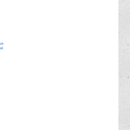
aux
isé