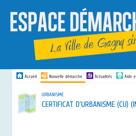
Liste
Accueil
Nouvelle démarche
Actualités
Aide e
des
avertissements
URBANISME
CERTIFICAT D'URBANISME (CU) (