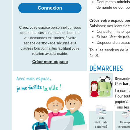
Documents administr
demande de compos
Créez votre espace pe
Saisissez vos identifian
Créez votre espace personnel qui vous
Consulter l’histor
donnera accès au tableau de bord de
Suivre l’état de tr
vos demandes existantes, à votre
Disposer d’un espac
espace de stockage sécurisé et à
d'autres fonctionnalités facilitant votre
Tous les services de la
relation avec la mairie.
43 01.
Créer mon espace
DÉMARCHES
Demande 
téléchar
La campa
Pour tou
papier à 
Tous les 
Carte
Pa
Nationale
(i
Carte
d'Identité
pr
Nationale
Passep
(informations,
d
d'Identité
(informat