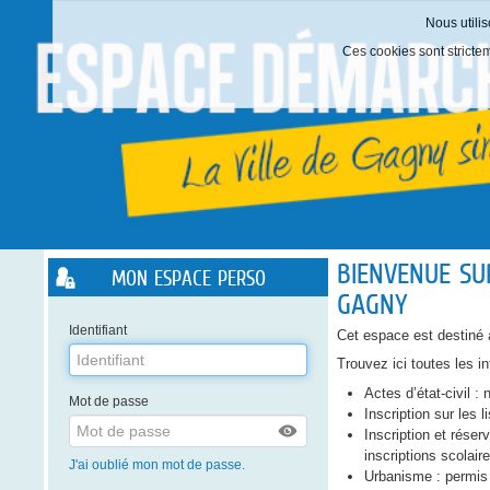
Nous utilis
Ces cookies sont stricte
Liste
BIENVENUE SU
MON ESPACE PERSO
des
GAGNY
avertissements
Identifiant
Cet espace est destiné à
Trouvez ici toutes les i
Actes d’état-civil 
Mot de passe
Inscription sur les l
Inscription et réser
inscriptions scolair
J'ai oublié mon mot de passe.
Urbanisme : permis 