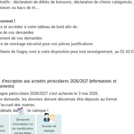
atifs : déclaration de débits de boissons, déclaration de chiens catégorisés,
teurs ou bacs de tri,…
rsonnel !
ts et accédez à votre tableau de bord afin de :
ique de vos demandes
aitement de vos demandes
e de stockage sécurisé pour vos pièces justificatives
 Mairie de Gagny sont à votre disposition pour tout renseignement, au 01 43 0
d'inscription aux activités périscolaires 2026/2027 (informations et
gements)
gne périscolaire 2026/2027 s'est achevée le 3 mai 2026.
te demande, les dossiers doivent désormais être déposés au format
l'accueil des mairies.
détails dans cette rubrique !
sseport
Demande
Dossier
Demande
nformations,
d'inscription
de
d'inscription ou
ise
ou
mariage
ort
Dossier de
de modification
e
de
(informations
ions,
mariage
sur les listes