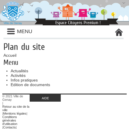
Liste
MENU
des
avertissements
Plan du site
Accueil
Menu
Actualités
Activités
Infos pratiques
Edition de documents
© 2021 Ville de
AIDE
Genay
|
Retour au site de la
ville
|
Mentions légales
|
Conditions
générales
d'utilisation
|
Contacts
|