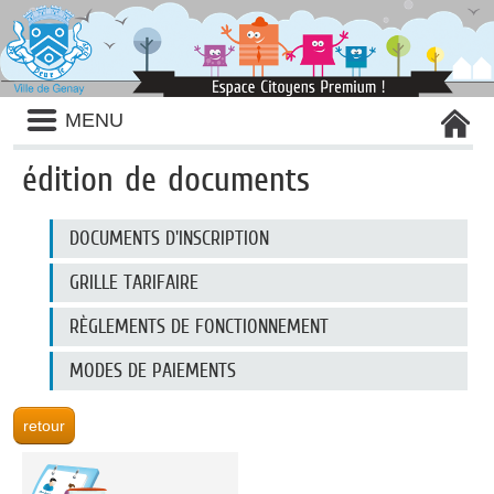
Liste
MENU
des
avertissements
édition de documents
Liste
DOCUMENTS D'INSCRIPTION
des
documents
publiés
GRILLE TARIFAIRE
RÈGLEMENTS DE FONCTIONNEMENT
MODES DE PAIEMENTS