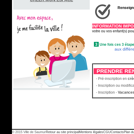
Renseign
INFORMATION IMP
votre ou vos enfant(s) pou
3
Une fois
ces
3
étap
aux différ
PRENDRE REN
- Pré-inscription en
cr
- Inscription ou modifica
- Inscription -
Vacances
© 2015 Ville de Saumur
Retour au site principal
Mentions légales
CGU
Contacts
Plan du