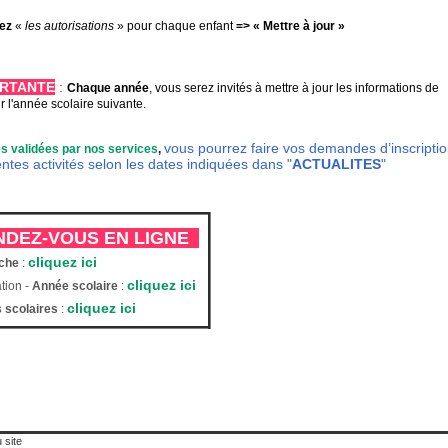
ez
«
les
autorisations
» pour chaque enfant
=> « Mettre à jour »
ORTANTE
:
Ch
aque année
, vous serez invités à mettre à jour les informations de
r l'année scolaire suivante.
vous pourrez faire vos demandes d’inscripti
es
validé
e
s
par nos services
,
entes activités selon les dates indiquées dans "
ACTUALITES
"
DEZ-VOUS EN LIGNE
cliquez ici
èche
:
cliquez ici
tion -
Année scolaire
:
cliquez ici
 scolaires
:
 site