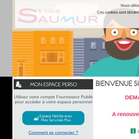
Nous utilis
Ces cookies sont stricte
Liste
BIENVENUE S
MON ESPACE PERSO
des
avertissements
Utilisez votre compte Fournisseur Publik
DEM
pour accéder à votre espace personnel
A renouve
Espace Famille avec
Mes Services Plus
1
Comment se connecter ?