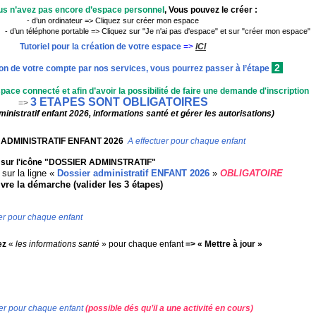
us n’avez pas encore d’espace personnel
,
Vous
pouvez l
e
créer
:
- d’un ordinateur => Cliquez sur créer mon espace
rtable => Cliquez sur "Je n'ai pas d'espace" et sur "créer mon espace"
Tutoriel pour la création de votre espace
=>
ICI
2
ion de votre compte par nos services,
vous pourrez passer à l’étape
pace connecté et afin d’avoir la possibilité de faire
un
e demande d'inscription
3 ETAPES SONT OBLIGATOIRES
=>
inistratif enfant 2026, information
s
santé
et gérer les autorisations)
 ADMINISTRATIF ENFANT 2026
A effectuer pour chaque enfant
z sur l'icône "DOSSIER ADMINSTRATIF"
 sur la ligne «
Dossier administratif ENFANT 2026
»
OBLIGATOIRE
vre la démarche (
valider
les 3 étapes
)
uer pour chaque enfant
e
z
«
les
i
nformations santé
» pour chaque enfant
=> « Mettre à jour »
uer pour chaque enfant
(possible dés qu’il a une activité en cours)