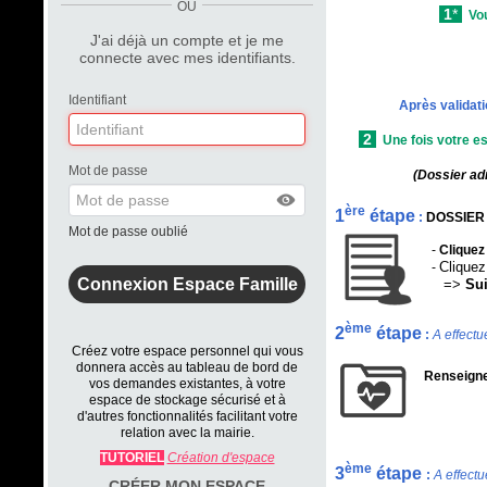
OU
1
*
Vo
J'ai déjà un compte et je me
- d’un téléphone po
connecte avec mes identifiants.
Identifiant
Après validat
2
Une fois votre es
Mot de passe
(Dossier adm
ère
1
étape
:
DOSSIER
Mot de passe oublié
-
Clique
Cliquez
-
=>
Sui
ème
2
étape
:
A effect
Créez votre espace personnel qui vous
donnera accès au tableau de bord de
Renseign
vos demandes existantes, à votre
espace de stockage sécurisé et à
d'autres fonctionnalités facilitant votre
relation avec la mairie.
TUTORIEL
Création d'espace
ème
3
étape
:
A effect
CRÉER MON ESPACE