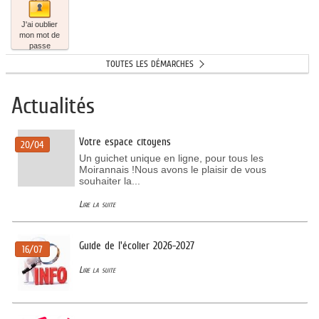
ma
enfant
oublier
famille
mon
J'ai oublier
mot
mon mot de
de
passe
passe
TOUTES LES DÉMARCHES
Actualités
Votre espace citoyens
20/04
Un guichet unique en ligne, pour tous les
Moirannais !Nous avons le plaisir de vous
souhaiter la...
Lire la suite
Guide de l'écolier 2026-2027
16/07
Lire la suite