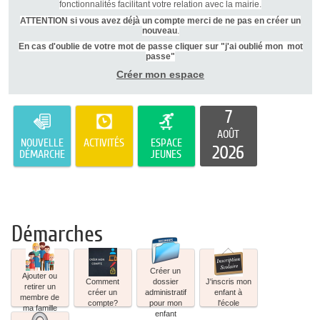
fonctionnalités facilitant votre relation avec la mairie.
ATTENTION si vous avez déjà un compte merci de ne pas en créer un
nouveau
.
En cas d'oublie de votre mot de passe cliquer sur "j'ai oublié mon mot
passe"
Créer mon espace
7
AOÛT
NOUVELLE
ACTIVITÉS
ESPACE
2026
DÉMARCHE
JEUNES
Démarches
Ajouter
Comment
Créer
J'inscris
ou
créer
un
mon
Créer un
Ajouter ou
retirer
un
dossier
enfant
Comment
dossier
J'inscris mon
retirer un
un
compte?
administratif
à
créer un
administratif
enfant à
membre de
membre
pour
l'école
compte?
pour mon
l'école
ma famille
de
mon
enfant
J'ai