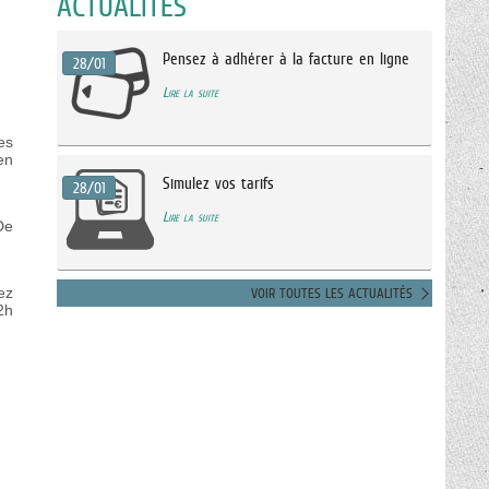
ACTUALITÉS
Pensez à adhérer à la facture en ligne
28/01
Lire la suite
es
en
Simulez vos tarifs
28/01
Lire la suite
De
ez
VOIR TOUTES LES ACTUALITÉS
2h