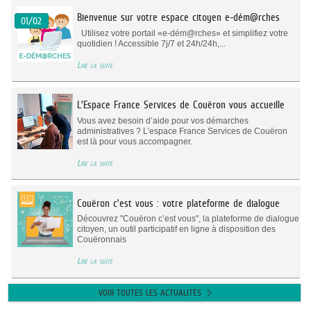
Bienvenue sur votre espace citoyen e-dém@rches
01/02
Utilisez votre portail «e-dém@rches» et simplifiez votre
quotidien ! Accessible 7j/7 et 24h/24h,...
Lire la suite
L’Espace France Services de Couëron vous accueille
Vous avez besoin d’aide pour vos démarches
administratives ? L’espace France Services de Couëron
est là pour vous accompagner.
Lire la suite
Couëron c’est vous : votre plateforme de dialogue
Découvrez "Couëron c’est vous", la plateforme de dialogue
citoyen, un outil participatif en ligne à disposition des
Couëronnais
Lire la suite
VOIR TOUTES LES ACTUALITÉS