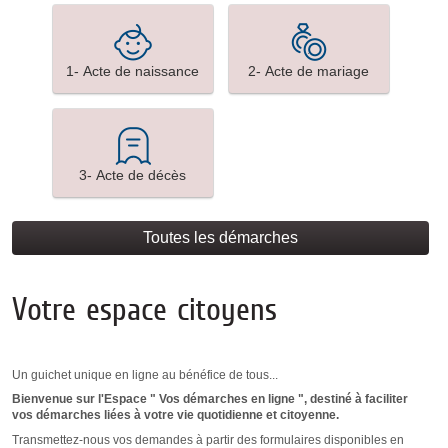
1-
2-
1- Acte de naissance
2- Acte de mariage
Acte
Acte
de
de
naissance
mariage
3-
3- Acte de décès
Acte
de
décès
Toutes les démarches
Votre espace citoyens
Un guichet unique en ligne au bénéfice de tous...
Bienvenue sur l'Espace " Vos démarches en ligne ", destiné à faciliter
vos démarches liées à votre vie quotidienne et citoyenne.
Transmettez-nous vos demandes à partir des formulaires disponibles en