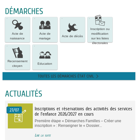
DÉMARCHES
Acte
Acte
Acte
Inscription
de
de
de
ou
naissance
mariage
décès
modification
Inscription ou
sur
Acte de
Acte de
modification
Acte de décès
les
naissance
mariage
sur les listes
listes
électorales
Recensement
Education
électorales
citoyen
Recensement
Education
citoyen
TOUTES LES DÉMARCHES ÉTAT CIVIL
ACTUALITÉS
Inscriptions et réservations des activités des services
27/07
de l'enfance 2026/2027 en cours
Première étape « Démarches Familles – Créer une
inscription » : Renseigner le « Dossier...
Lire la suite