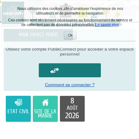
Nous utilisons des cookies afin d'améliorer l'expérience de nos
utilisateurs et de permettre la navigation.
Ces cookies sont strictement nécessaires au fonctionnement du service et
ne collectent pas de données personnelles.
En savoir plus
MON ESPACE PERSO
Ok
Accepter
les
Utilisez votre compte PublikConnect pour accéder à votre espace
cookies
personnel
Comment se connecter ?
8
AOÛT
ETAT CIVIL
SITE DE LA
2026
MAIRIE