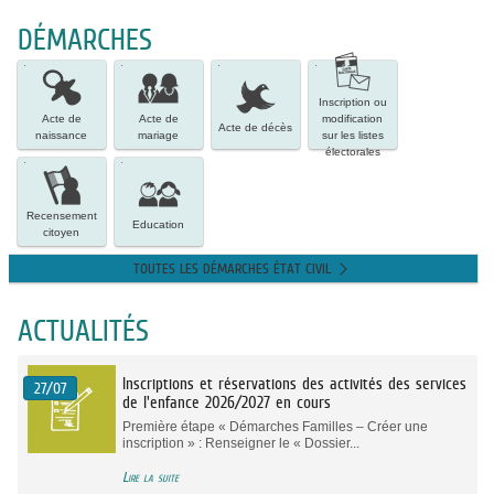
DÉMARCHES
Acte
Acte
Acte
Inscription
de
de
de
ou
naissance
mariage
décès
modification
Inscription ou
sur
Acte de
Acte de
modification
Acte de décès
les
naissance
mariage
sur les listes
listes
électorales
Recensement
Education
électorales
citoyen
Recensement
Education
citoyen
TOUTES LES DÉMARCHES ÉTAT CIVIL
ACTUALITÉS
Inscriptions et réservations des activités des services
27/07
de l'enfance 2026/2027 en cours
Première étape « Démarches Familles – Créer une
inscription » : Renseigner le « Dossier...
Lire la suite