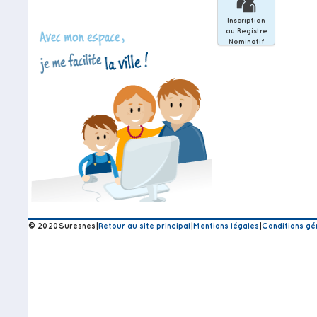
au
Registre
Inscription
Nominatif
au Registre
Nominatif
© 2020Suresnes
|
Retour au site principal
|
Mentions légales
|
Conditions gén