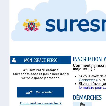
INSCRIPTION 
Liste
MON ESPACE PERSO
des
avertissements
Comment m’inscrire
majeurs…) ?
Utilisez votre compte
SuresnesConnect pour accéder à
Si vous avez déjà 
votre espace personnel
Connecter »
puis 
Si vous n’avez ja
formulaire pour co
Me Connecter
DÉMARCHES
Comment se connecter ?
Inscription