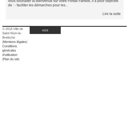
vous souhaiter la bienvenue sur votre Portail Famille, il a pour objectifs
de : - faciliter les démarches pour les...
Lire la suite
© 2018 Ville de
AIDE
Saint-Nom-la-
Bretèche
|
Mentions légales
|
Conditions
générales
d'utilisation
|
Plan du site