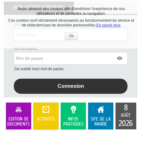
Liste
MON COMPTE PERSONNEL
des
Nous utilisons des cookies afin d'améliorer l'expérience de nos
avertissements
utilisateurs et de permettre la navigation.
Ces cookies sont strictement nécessaires au fonctionnement du service et
Identifiant
ne collectent pas de données personnelles.
En savoir plus
Ok
Accepter
les
Mot de passe
cookies
J'ai oublié mon mot de passe.
8
AOÛT
EDITION DE
ACTIVITÉS
INFOS
SITE DE LA
2026
DOCUMENTS
PRATIQUES
MAIRIE