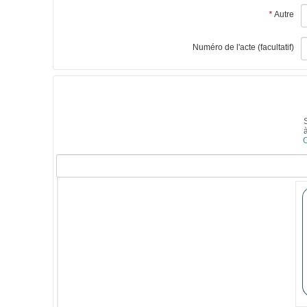
*
Autre
Numéro de l'acte (facultatif)
Validation
des
pièces
jointes