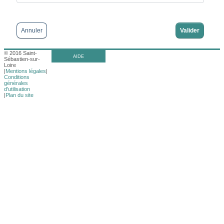
Annuler
© 2016 Saint-
AIDE
Sébastien-sur-
Loire
|
Mentions légales
|
Conditions
générales
d'utilisation
|
Plan du site