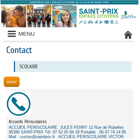
Panneau de gestion des cookies
Liste
MENU
des
avertissements
Contact
Liste
SCOLAIRE
des
catégories
d'activité
Accueils Périscolaires
ACCUEIL PERISCOLAIRE JULES FERRY 12 Rue de Rubelles
95390 SAINT-PRIX Tél :07 52 05 84 19 Portable : 06 07 74 14 95
Mail : custos@saintprix.fr ACCUEIL PERISCOLAIRE VICTOR