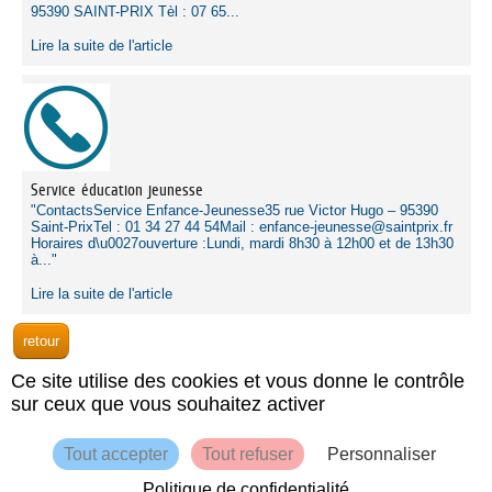
95390 SAINT-PRIX Tèl : 07 65...
Lire la suite de l'article
Service éducation jeunesse
"ContactsService Enfance-Jeunesse35 rue Victor Hugo – 95390
Saint-PrixTel : 01 34 27 44 54Mail : enfance-jeunesse@saintprix.fr
Horaires d\u0027ouverture :Lundi, mardi 8h30 à 12h00 et de 13h30
à..."
Lire la suite de l'article
Ce site utilise des cookies et vous donne le contrôle
© 2018 Ville de
sur ceux que vous souhaitez activer
AIDE
Saint-Prix
Retour Mairie
Mentions légales
Conditions
Tout accepter
Tout refuser
Personnaliser
générales
d'utilisation
Contacts
Politique de confidentialité