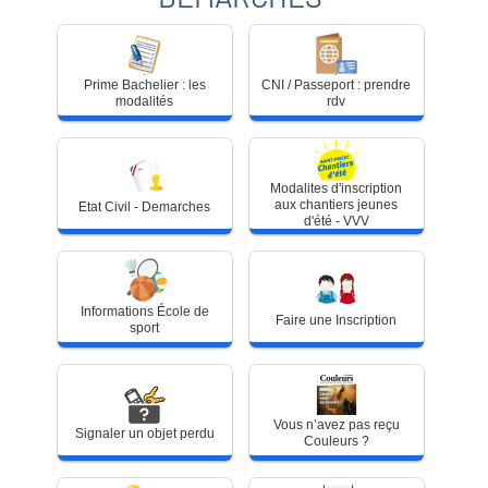
Prime
CNI
Prime Bachelier : les
CNI / Passeport : prendre
Bachelier
/
modalités
rdv
:
Passeport
les
:
modalités
prendre
rdv
Modalites d'inscription
Etat
Modalites
aux chantiers jeunes
Etat Civil - Demarches
Civil
d'inscription
d'été - VVV
-
aux
Demarches
chantiers
jeunes
d'été
Informations
Faire
-
Informations École de
Faire une Inscription
École
une
VVV
sport
de
Inscription
sport
Signaler
Vous
Vous n’avez pas reçu
Signaler un objet perdu
un
n’avez
Couleurs ?
objet
pas
perdu
reçu