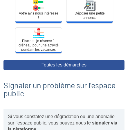
Couleurs
?
Votre
Déposer
Votre avis nous intéresse
Déposer une petite
avis
une
!
annonce
nous
petite
intéresse
annonce
!
Piscine : je réserve 1
Piscine
créneau pour une activité
:
pendant les vacances
je
réserve
1
Toutes les démarches
créneau
pour
une
Signaler un problème sur l'espace
activité
pendant
public
les
vacances
Si vous constatez une dégradation ou une anomalie
sur l'espace public, vous pouvez nous
le signaler via
la plateforme