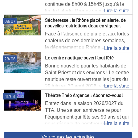
continue de 8h00 à 15h45 jusqu'à la
Lire la suite
fin de l'alerte. Prenez soin de vous !
Sécheresse : le Rhône placé en alerte, de
09/07
nouvelles restrictions d’eau en vigueur.
Face à l’absence de pluie et aux fortes
chaleurs de ces dernières semaines,
le département du Rhône...
Lire la suite
Le centre nautique ouvert tout l'été
29/06
Bonne nouvelle pour les habitants de
Saint-Priest et des environs ! Le centre
nautique reste ouvert tous les jours du
Lire la suite
29 juin au 30 août 2026, y compris les
jours fériés.
Théâtre Théo Argence : Abonnez-vous !
11/06
Entrez dans la saison 2026/2027 du
TTA. Une saison anniversaire pour
l’équipement qui fête ses 90 ans et qui
Lire la suite
nous réserve de nombreuses
surprises. La billetterie est ouverte,
Voir toutes les actualités
laissez-vous tenter !