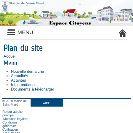
Liste
MENU
des
avertissements
Plan du site
Accueil
Menu
Nouvelle démarche
Actualités
Activités
Infos pratiques
Documents à télécharger
© 2018 Mairie de
AIDE
Saint-Mard
|
Retour au site
principal
|
Mentions légales
|
Conditions
générales
d'utilisation
|
Plan du site