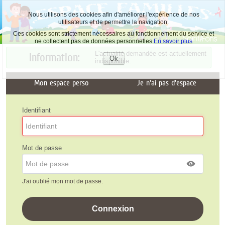
Nous utilisons des cookies afin d'améliorer l'expérience de nos
utilisateurs et de permettre la navigation.
Ces cookies sont strictement nécessaires au fonctionnement du service et
ne collectent pas de données personnelles.
En savoir plus
L'actualité demandée est actuellement
Information:
Ok
indisponible.
Accepter
les
cookies
Mon espace perso
Je n'ai pas d'espace
Identifiant
Mot de passe
J'ai oublié mon mot de passe.