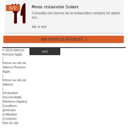
Menus restauration Scolaire
15/12
Consultez les menus de la restauration scolaire en allant
sur...
Lire la suite
VOIR TOUTES LES ACTUALITÉS
© 2019 Valence
AIDE
Romans Agglo
|
Retour au site de
Valence Romans
Agglo
|
Retour au site de
Valence
|
Déclaration
d'accessibilité
|
Mentions légales
|
Conditions
générales
d'utilisation
|
Contacts
|
Plan du site