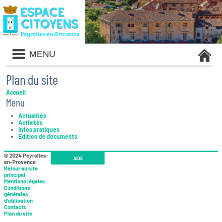
Liste
MENU
des
avertissements
Plan du site
Accueil
Menu
Actualités
Activités
Infos pratiques
Edition de documents
© 2024 Peyrolles-
AIDE
en-Provence
Retour au site
principal
Mentions légales
Conditions
générales
d'utilisation
Contacts
Plan du site