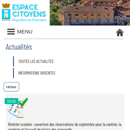
Liste
MENU
des
avertissements
Actualités
Liste
TOUTES LES ACTUALITÉS
des
catégories
d'actualité
INFORMATIONS URGENTES
03/08
Rentrée scolaire : ouverture des réservations de septembre pour la cantine, la
garderie et l’accueil de loisirs des mercredis