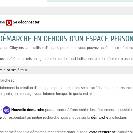
uton
Se déconnecter
.
 DÉMARCHE EN DEHORS D'UN ESPACE PERSO
space Citoyens sans utiliser d'espace personnel, vous pouvez accéder aux démarch
us les éléments mis en ligne par la mairie, il est indispensable de créer votre espa
s ouvertes à tous
marches :
toirement la création d'un espace personnel, elles se caractérisent par la présenc
 quota, un message vous informe lorsque le quota est atteint.
le
Nouvelle démarche
pour accéder à l'ensemble des démarches accessibles
le
correspondant au métier recherché, puis cliquez sur la
démarche
à effectuer.
clé caractérisant la démarche recherchée dans la zone
Votre recherche
, cliquez s