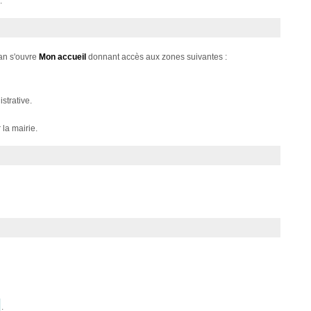
.
ran s'ouvre
Mon accueil
donnant accès aux zones suivantes :
strative.
la mairie.
.