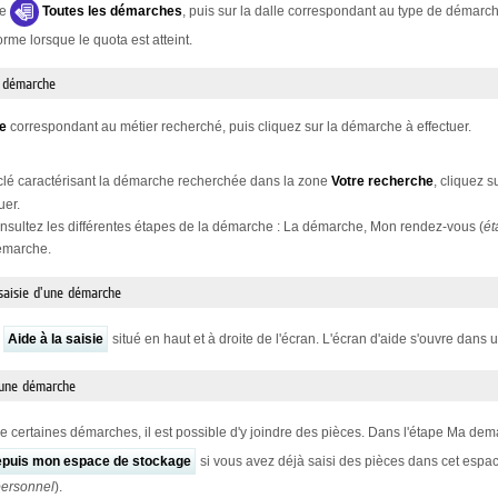
le
Toutes les démarches
, puis sur la dalle correspondant au type de démar
me lorsque le quota est atteint.
e démarche
le
correspondant au métier recherché, puis cliquez sur la démarche à effectuer.
clé caractérisant la démarche recherchée dans la zone
Votre recherche
, cliquez s
uer.
sultez les différentes étapes de la démarche : La démarche, Mon rendez-vous (
ét
démarche.
 saisie d'une démarche
n
Aide à la saisie
situé en haut et à droite de l'écran. L'écran d'aide s'ouvre dans u
 une démarche
de certaines démarches, il est possible d'y joindre des pièces. Dans l'étape Ma dem
epuis mon espace de stockage
si vous avez déjà saisi des pièces dans cet espac
personnel
).