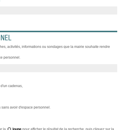
NNEL
es, activités, informations ou sondages que la mairie souhaite rendre
ce personnel.
e d'un cadenas,
 sans avoir d'espace personnel.
ur la
loupe
pour afficher le résultat de la recherche, puis cliquez sur la