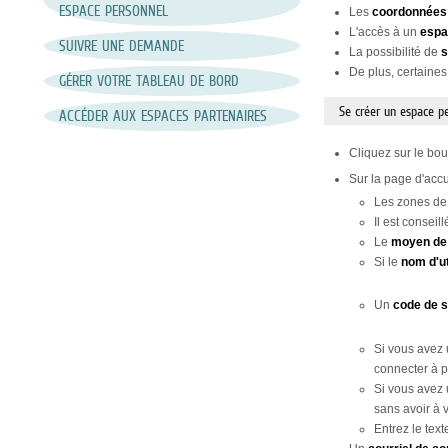
ESPACE PERSONNEL
Les
coordonnées
L'accès à un
espa
SUIVRE UNE DEMANDE
La possibilité de
s
De plus, certaines
GÉRER VOTRE TABLEAU DE BORD
Se créer un espace p
ACCÉDER AUX ESPACES PARTENAIRES
Cliquez sur le bo
Sur la page d'accu
Les zones de
Il est consei
Le
moyen de
Si le
nom d'ut
Un
code de 
Si vous avez
connecter à p
Si vous avez 
sans avoir à 
Entrez le tex