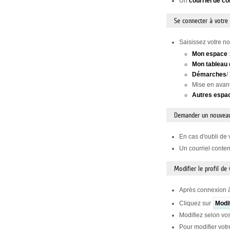
Un
courriel de co
Se connecter à votre
Saisissez votre no
Mon espace
Mon tableau 
Démarches
/
Mise en avan
Autres espa
Demander un nouvea
En cas d'oubli de 
Un courriel conte
Modifier le profil de
Après connexion à
Cliquez sur
Modi
Modifiez selon vos
Pour modifier votr