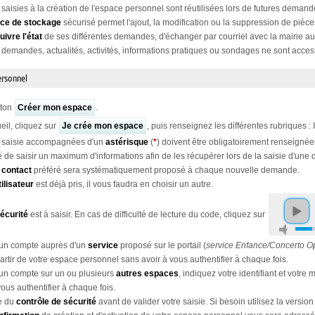
saisies à la création de l'espace personnel sont réutilisées lors de futures demand
ce de stockage
sécurisé permet l'ajout, la modification ou la suppression de pièce
uivre l'état
de ses différentes demandes, d'échanger par courriel avec la mairie au
 demandes, actualités, activités, informations pratiques ou sondages ne sont access
ersonnel
uton
Créer mon espace
.
eil, cliquez sur
Je crée mon espace
, puis renseignez les différentes rubriques :
 saisie accompagnées d'un
astérisque
(
*
) doivent être obligatoirement renseignée
llé de saisir un maximum d'informations afin de les récupérer lors de la saisie d'un
 contact
préféré sera systématiquement proposé à chaque nouvelle demande.
ilisateur
est déjà pris, il vous faudra en choisir un autre.
sécurité
est à saisir. En cas de difficulté de lecture du code, cliquez sur
 un compte auprès d'un
service
proposé sur le portail (
service Enfance/Concerto O
artir de votre espace personnel sans avoir à vous authentifier à chaque fois.
un compte sur un ou plusieurs
autres espaces
, indiquez votre identifiant et votr
vous authentifier à chaque fois.
te du
contrôle de sécurité
avant de valider votre saisie. Si besoin utilisez la version