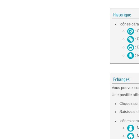
Historique
Icônes cara
: 
: P
: 
: 
Echanges
Vous pouvez con
Une pastille af
Cliquez su
Saisissez 
Icônes cara
: 
: 