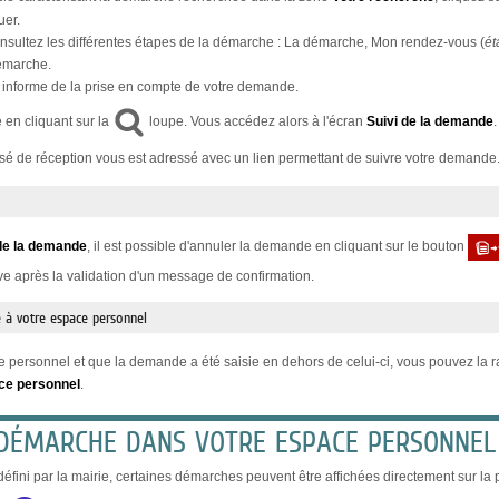
uer.
sultez les différentes étapes de la démarche : La démarche, Mon rendez-vous (
ét
démarche.
informe de la prise en compte de votre demande.
 en cliquant sur la
loupe. Vous accédez alors à l'écran
Suivi de la demande
usé de réception vous est adressé avec un lien permettant de suivre votre demande
de la demande
, il est possible d'annuler la demande en cliquant sur le bouton
ive après la validation d'un message de confirmation.
 à votre espace personnel
 personnel et que la demande a été saisie en dehors de celui-ci, vous pouvez la ra
ce personnel
.
 DÉMARCHE DANS VOTRE ESPACE PERSONNEL
éfini par la mairie, certaines démarches peuvent être affichées directement sur la