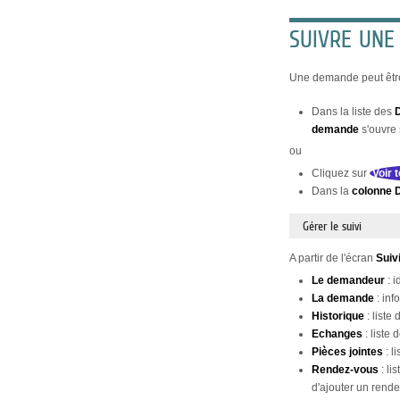
SUIVRE UN
Une demande peut être
Dans la liste des
demande
s'ouvre s
ou
Cliquez sur
Voir
Dans la
colonne D
Gérer le suivi
A partir de l'écran
Suiv
Le demandeur
: i
La demande
: inf
Historique
: list
Echanges
: liste
Pièces
jointes
: l
Rendez-vous
: li
d'ajouter un rende