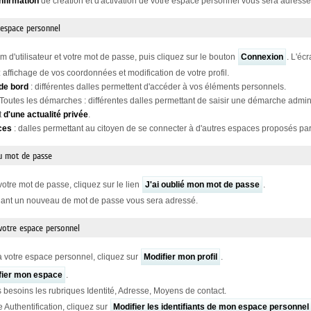
nfirmation
de création et d'activation de votre espace personnel vous sera adressé
 espace personnel
m d'utilisateur et votre mot de passe, puis cliquez sur le bouton
Connexion
. L'éc
: affichage de vos coordonnées et modification de votre profil.
de bord
: différentes dalles permettent d'accéder à vos éléments personnels.
 Toutes les démarches : différentes dalles permettant de saisir une démarche admini
t
d'une actualité privée
.
ces
: dalles permettant au citoyen de se connecter à d'autres espaces proposés par 
u mot de passe
votre mot de passe, cliquez sur le lien
J'ai oublié mon mot de passe
.
nant un nouveau de mot de passe vous sera adressé.
 votre espace personnel
 votre espace personnel, cliquez sur
Modifier mon profil
.
fier mon espace
.
 besoins les rubriques Identité, Adresse, Moyens de contact.
e Authentification, cliquez sur
Modifier les identifiants de mon espace personnel