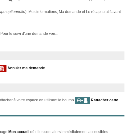
ape optionnelle
), Mes informations, Ma demande et Le récapitulatif avant
. Pour le suivi d'une demande voir...
.
Annuler ma demande
.
ttacher à votre espace en utilisant le bouton
Rattacher cette
 page
Mon accueil
où elles sont alors immédiatement accessibles.