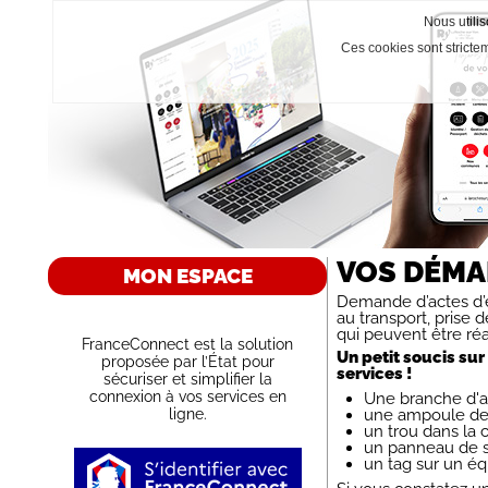
Nous utilis
Ces cookies sont stricte
VOS DÉMA
MON ESPACE
Demande d’actes d’é
au transport, prise
qui peuvent être réa
FranceConnect est la solution
Un petit soucis su
proposée par l’État pour
services !
sécuriser et simplifier la
connexion à vos services en
Une branche d'a
ligne.
une ampoule de 
un trou dans la 
un panneau de si
un tag sur un éq