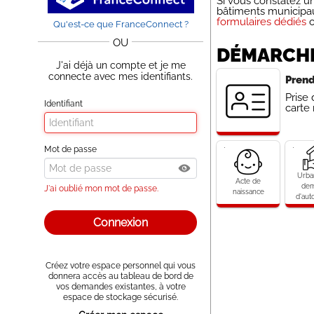
Si vous constatez u
bâtiments municipaux
formulaires dédiés
o
Qu'est-ce que FranceConnect ?
OU
DÉMARCHE
J'ai déjà un compte et je me
connecte avec mes identifiants.
Prend
Prise
Identifiant
carte 
Acte
Urban
Mot de passe
de
:
naissance
dema
Urba
d'auto
Acte de
de
J'ai oublié mon mot de passe.
naissance
d'auto
Créez votre espace personnel qui vous
donnera accès au tableau de bord de
vos demandes existantes, à votre
espace de stockage sécurisé.