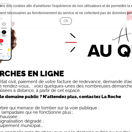
ons des cookies afin d'améliorer l'expérience de nos utilisateurs et de permettre la 
ment nécessaires au fonctionnement du service et ne collectent pas de données pe
Ok
Accepter
les
cookies
RCHES EN LIGNE
tat civil, paiement de votre facture de redevance, demande d’ai
 de rendez-vous… : voici quelques-unes des nombreuses démarch
lisées à distance, à partir de cet espace.
r le domaine public ? N'attendez plus, contactez La Roche
rbre qui menace de tomber sur la voie publique ;
lampadaire qui ne fonctionne plus ;
chaussée ;
gnalisation dégradé ;
uipement municipal...