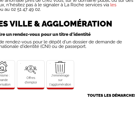
ne anomalie près de chez vous, sur le domaine public ou sur des
, n'hésitez pas à le signaler à La Roche services via
les
u au 02 51 47 49 02.
S VILLE & AGGLOMÉRATION
re un rendez-vous pour un titre d'identité
 de rendez-vous pour le dépôt d'un dossier de demande de
nationale d'identité (CNI) ou de passeport.
isme
Offres
J'emménage
d'emploi
sur
nde
l'agglomération
nisme :
J'emménage
risation
Offres
mande
sur
d'emploi
risation
l'agglomération
TOUTES LES DÉMARCHE