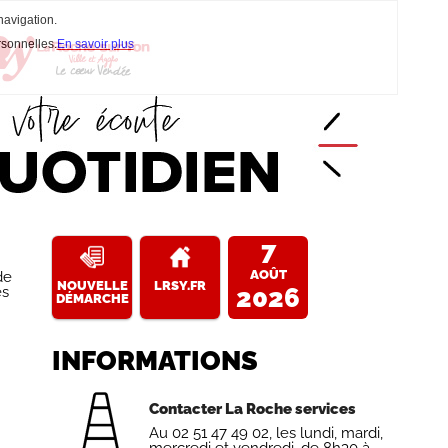
navigation.
rsonnelles.
En savoir plus
7
AOÛT
de
NOUVELLE
LRSY.FR
es
2026
DÉMARCHE
INFORMATIONS
Contacter La Roche services
Au 02 51 47 49 02, les lundi, mardi,
mercredi et vendredi, de 8h30 à