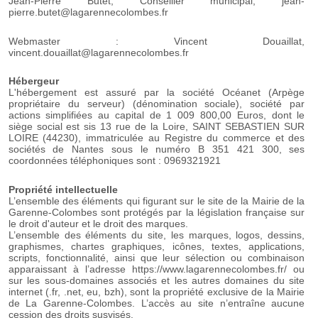
Jean-Pierre Butet, Conseiller municipal, jean-
pierre.butet@lagarennecolombes.fr
Webmaster : Vincent Douaillat,
vincent.douaillat@lagarennecolombes.fr
Hébergeur
L'hébergement est assuré par la société Océanet (Arpège
propriétaire du serveur) (dénomination sociale), société par
actions simplifiées au capital de 1 009 800,00 Euros, dont le
siège social est sis 13 rue de la Loire, SAINT SEBASTIEN SUR
LOIRE (44230), immatriculée au Registre du commerce et des
sociétés de Nantes sous le numéro B 351 421 300, ses
coordonnées téléphoniques sont : 0969321921
Propriété intellectuelle
L’ensemble des éléments qui figurant sur le site de la Mairie de la
Garenne-Colombes sont protégés par la législation française sur
le droit d'auteur et le droit des marques.
L’ensemble des éléments du site, les marques, logos, dessins,
graphismes, chartes graphiques, icônes, textes, applications,
scripts, fonctionnalité, ainsi que leur sélection ou combinaison
apparaissant à l’adresse https://www.lagarennecolombes.fr/ ou
sur les sous-domaines associés et les autres domaines du site
internet (.fr, .net, eu, bzh), sont la propriété exclusive de la Mairie
de La Garenne-Colombes. L’accès au site n’entraîne aucune
cession des droits susvisés.