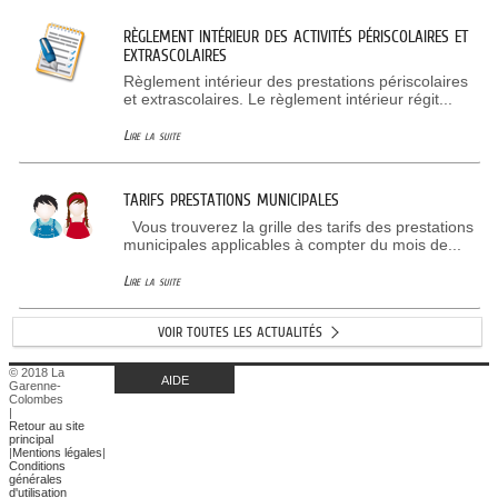
RÈGLEMENT INTÉRIEUR DES ACTIVITÉS PÉRISCOLAIRES ET
EXTRASCOLAIRES
Règlement intérieur des prestations périscolaires
et extrascolaires. Le règlement intérieur régit...
Lire la suite
TARIFS PRESTATIONS MUNICIPALES
Vous trouverez la grille des tarifs des prestations
municipales applicables à compter du mois de...
Lire la suite
VOIR TOUTES LES ACTUALITÉS
© 2018 La
AIDE
Garenne-
Colombes
|
Retour au site
principal
|
Mentions légales
|
Conditions
générales
d'utilisation