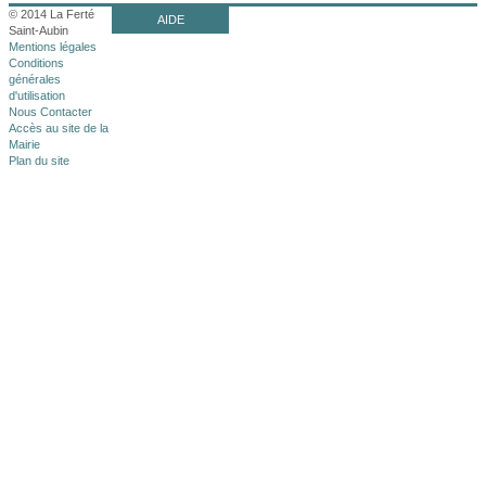
© 2014 La Ferté
AIDE
Saint-Aubin
Mentions légales
Conditions
générales
d'utilisation
Nous Contacter
Accès au site de la
Mairie
Plan du site