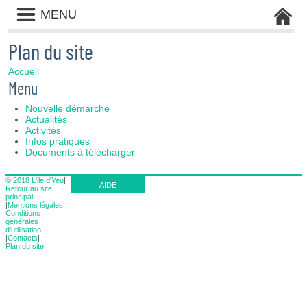
Liste
MENU
des
avertissements
Plan du site
Accueil
Menu
Nouvelle démarche
Actualités
Activités
Infos pratiques
Documents à télécharger
© 2018 L'ile d'Yeu
|
AIDE
Retour au site
principal
|
Mentions légales
|
Conditions
générales
d'utilisation
|
Contacts
|
Plan du site