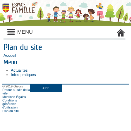
Liste
MENU
des
avertissements
Plan du site
Accueil
Menu
Actualités
Infos pratiques
© 2019 Gisors
AIDE
Retour au site de la
ville
Mentions légales
Conditions
générales
d'utilisation
Plan du site