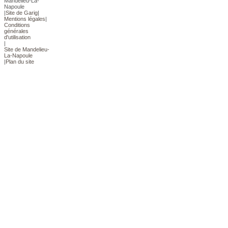
Mandelieu-La-
Napoule
|
Site de Garig
|
Mentions légales
|
Conditions
générales
d'utilisation
|
Site de Mandelieu-
La-Napoule
|
Plan du site