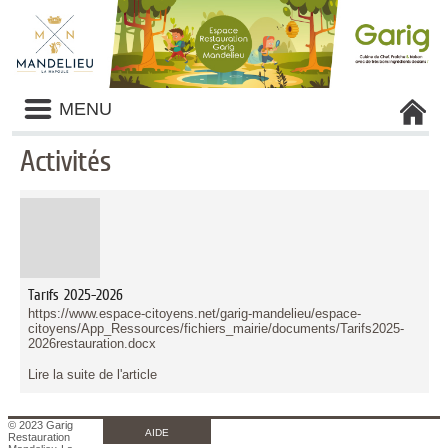
Liste
MENU
des
avertissements
Activités
Liste
des
catégories
d'activité
Tarifs 2025-2026
https://www.espace-citoyens.net/garig-mandelieu/espace-
citoyens/App_Ressources/fichiers_mairie/documents/Tarifs2025-
2026restauration.docx
Lire la suite de l'article
© 2023 Garig
AIDE
Restauration