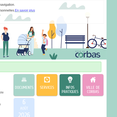
navigation.
rsonnelles.
En savoir plus
DOCUMENTS
SERVICES
INFOS
VILLE DE
PRATIQUES
CORBAS
ble
6
s
AOÛT
2026