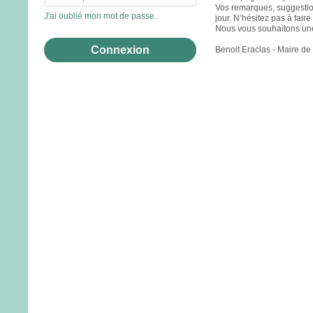
Vos remarques, suggestions
J'ai oublié mon mot de passe.
jour. N’hésitez pas à fai
Nous vous souhaitons une
Benoit Eraclas - Maire d