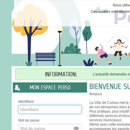
Nous utilis
Ces cookies sont stricte
Liste
INFORMATION:
L'actualité demandée es
des
avertissements
BIENVENUE S
MON ESPACE PERSO
Bonjour,
Identifiant
La Ville de Corbas met à v
de vos démarches liées à l
Plus pratique, plus intuiti
différents services et doc
services municipaux.
Mot de passe
Même avec cette évolutio
accompagner les parents da