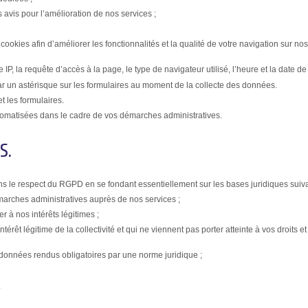
 avis pour l’amélioration de nos services ;
kies afin d’améliorer les fonctionnalités et la qualité de votre navigation sur nos 
la requête d’accès à la page, le type de navigateur utilisé, l’heure et la date de vi
r un astérisque sur les formulaires au moment de la collecte des données.
et les formulaires.
utomatisées dans le cadre de vos démarches administratives.
S.
ns le respect du RGPD en se fondant essentiellement sur les bases juridiques suiva
émarches administratives auprès de nos services ;
r à nos intérêts légitimes ;
térêt légitime de la collectivité et qui ne viennent pas porter atteinte à vos droits et
os données rendus obligatoires par une norme juridique ;
.