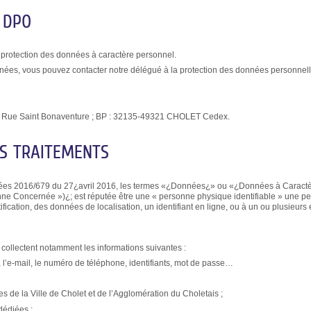
 DPO
 protection des données à caractère personnel.
onnées, vous pouvez contacter notre délégué à la protection des données personnell
ion – Rue Saint Bonaventure ; BP : 32135-49321 CHOLET Cedex.
ES TRAITEMENTS
ées 2016/679 du 27¿avril 2016, les termes «¿Données¿» ou «¿Données à Caractèr
e Concernée »)¿; est réputée être une « personne physique identifiable » une per
fication, des données de localisation, un identifiant en ligne, ou à un ou plusieur
s collectent notamment les informations suivantes :
 l’e-mail, le numéro de téléphone, identifiants, mot de passe…
 de la Ville de Cholet et de l’Agglomération du Choletais ;
dédiées ;