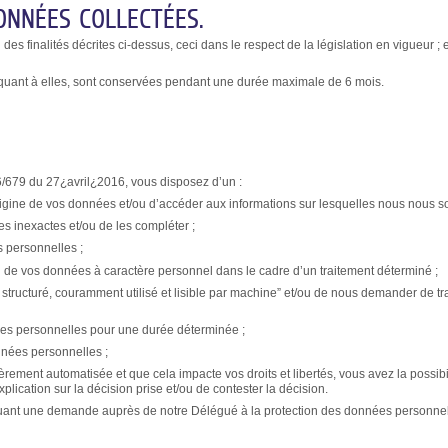
ONNÉES COLLECTÉES.
s finalités décrites ci-dessus, ceci dans le respect de la législation en vigueur ;
 quant à elles, sont conservées pendant une durée maximale de 6 mois.
679 du 27¿avril¿2016, vous disposez d’un :
origine de vos données et/ou d’accéder aux informations sur lesquelles nous nous
es inexactes et/ou de les compléter ;
s personnelles ;
tion de vos données à caractère personnel dans le cadre d’un traitement déterminé ;
t structuré, couramment utilisé et lisible par machine” et/ou de nous demander de 
nées personnelles pour une durée déterminée ;
nnées personnelles ;
ement automatisée et que cela impacte vos droits et libertés, vous avez la possibili
plication sur la décision prise et/ou de contester la décision.
ant une demande auprès de notre Délégué à la protection des données personnelles