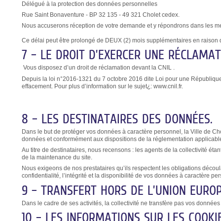
Délégué à la protection des données personnelles
Rue Saint Bonaventure - BP 32 135 - 49 321 Cholet cedex.
Nous accuserons réception de votre demande et y répondrons dans les meille
Ce délai peut être prolongé de DEUX (2) mois supplémentaires en raison 
7 – LE DROIT D’EXERCER UNE RÉCLAMA
Vous disposez d’un droit de réclamation devant la CNIL .
Depuis la loi n°2016-1321 du 7 octobre 2016 dite Loi pour une Républiqu
effacement. Pour plus d’information sur le sujet¿: www.cnil.fr.
8 – LES DESTINATAIRES DES DONNÉES.
Dans le but de protéger vos données à caractère personnel, la Ville de Ch
données et conformément aux dispositions de la réglementation applicabl
Au titre de destinataires, nous recensons : les agents de la collectivité ét
de la maintenance du site.
Nous exigeons de nos prestataires qu’ils respectent les obligations décou
confidentialité, l’intégrité et la disponibilité de vos données à caractère pe
9 – TRANSFERT HORS DE L’UNION EURO
Dans le cadre de ses activités, la collectivité ne transfère pas vos données 
10 – LES INFORMATIONS SUR LES COOKI