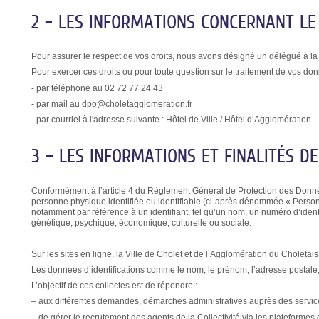
2 – LES INFORMATIONS CONCERNANT LE
Pour assurer le respect de vos droits, nous avons désigné un délégué à la
Pour exercer ces droits ou pour toute question sur le traitement de vos d
- par téléphone au 02 72 77 24 43
- par mail au dpo@choletagglomeration.fr
- par courriel à l'adresse suivante : Hôtel de Ville / Hôtel d’Agglomérat
3 – LES INFORMATIONS ET FINALITÉS D
Conformément à l’article 4 du Règlement Général de Protection des Donn
personne physique identifiée ou identifiable (ci-après dénommée « Personn
notamment par référence à un identifiant, tel qu’un nom, un numéro d’identi
génétique, psychique, économique, culturelle ou sociale.
Sur les sites en ligne, la Ville de Cholet et de l’Agglomération du Choletai
Les données d’identifications comme le nom, le prénom, l’adresse postale,
L’objectif de ces collectes est de répondre :
– aux différentes demandes, démarches administratives auprès des services
– de gérer le recrutement des agents de la Collectivité via les plateformes 