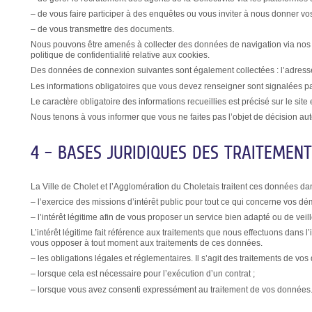
– de vous faire participer à des enquêtes ou vous inviter à nous donner vos
– de vous transmettre des documents.
Nous pouvons être amenés à collecter des données de navigation via nos coo
politique de confidentialité relative aux cookies.
Des données de connexion suivantes sont également collectées : l’adresse IP, 
Les informations obligatoires que vous devez renseigner sont signalées pa
Le caractère obligatoire des informations recueillies est précisé sur le site 
Nous tenons à vous informer que vous ne faites pas l’objet de décision a
4 – BASES JURIDIQUES DES TRAITEMENT
La Ville de Cholet et l’Agglomération du Choletais traitent ces données da
– l’exercice des missions d’intérêt public pour tout ce qui concerne vos d
– l’intérêt légitime afin de vous proposer un service bien adapté ou de veille
L’intérêt légitime fait référence aux traitements que nous effectuons dans l’in
vous opposer à tout moment aux traitements de ces données.
– les obligations légales et réglementaires. Il s’agit des traitements de v
– lorsque cela est nécessaire pour l’exécution d’un contrat ;
– lorsque vous avez consenti expressément au traitement de vos données