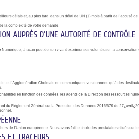
urs délais et, au plus tard, dans un délai de UN (1) mois à partir de l’accusé de 
de la complexité de votre demande.
TION AUPRÈS D’UNE AUTORITÉ DE CONTRÔLE
e Numérique, chacun peut de son vivant exprimer ses volontés sur la conservatio
olet et l’Agglomération Choletais ne communiquent vos données qu’à des destinatair
e.
ant habilités en fonction des données, les agents de la Direction des ressources numé
lant du Règlement Général sur la Protection des Données 2016/679 du 27¿avril¿2016
rsonnel.
PÉENNE
hors de l’Union européenne. Nous avons fait le choix des prestataires situés sur le t
ES ET TRACEURS.