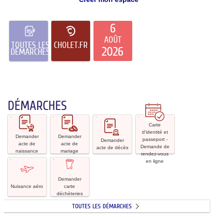
6
AOÛT
TOUTES LES
CHOLET.FR
2026
DÉMARCHES
DÉMARCHES
Demander
Demander
Demander
Carte
acte
acte
acte
d'identité
Carte
de
de
de
et
d'identité et
Demander
Demander
naissance
mariage
décès
passeport
passeport -
Demander
acte de
acte de
-
Demande de
acte de décès
naissance
mariage
Demande
rendez-vous
Nuisance
Demander
de
en ligne
aéro
carte
rendez-
déchèteries
vous
Demander
en
Nuisance aéro
carte
ligne
déchèteries
TOUTES LES DÉMARCHES