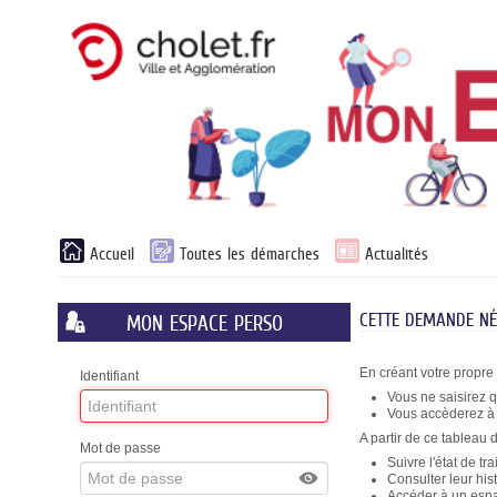
Liste
Accueil
Toutes les démarches
Actualités
des
avertissements
CETTE DEMANDE NÉC
MON ESPACE PERSO
En créant votre propre
Identifiant
Vous ne saisirez 
Vous accèderez à v
A partir de ce tableau 
Mot de passe
Suivre l'état de t
Consulter leur his
Accéder à un espac