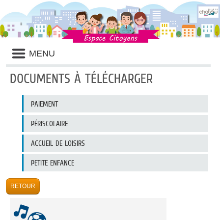
Liste
MENU
des
avertissements
DOCUMENTS À TÉLÉCHARGER
Liste
PAIEMENT
des
documents
publiés
PÉRISCOLAIRE
ACCUEIL DE LOISIRS
PETITE ENFANCE